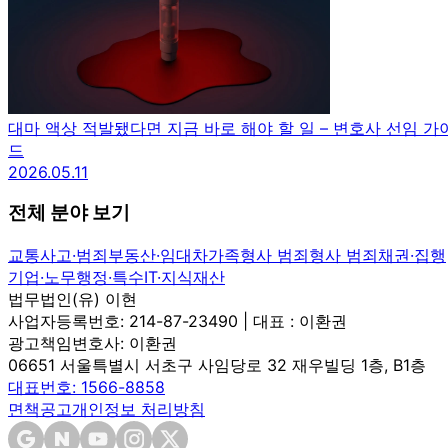
대마 액상 적발됐다면 지금 바로 해야 할 일 – 변호사 선임 가
드
2026.05.11
전체 분야 보기
교통사고·범죄
부동산·임대차
가족
형사 범죄
형사 범죄
채권·집행
기업·노무
행정·특수
IT·지식재산
법무법인(유) 이현
사업자등록번호: 214-87-23490 | 대표 : 이환권
광고책임변호사: 이환권
06651 서울특별시 서초구 사임당로 32 재우빌딩 1층, B1층
대표번호: 1566-8858
면책공고
개인정보 처리방침