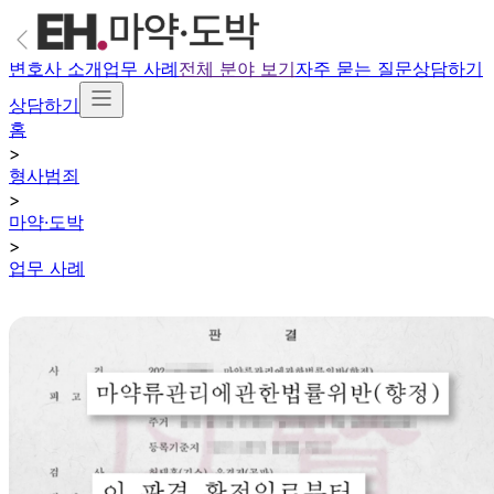
변호사 소개
업무 사례
전체 분야 보기
자주 묻는 질문
상담하기
상담하기
홈
>
형사범죄
>
마약·도박
>
업무 사례