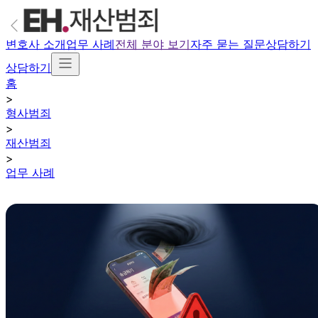
변호사 소개
업무 사례
전체 분야 보기
자주 묻는 질문
상담하기
상담하기
홈
>
형사범죄
>
재산범죄
>
업무 사례