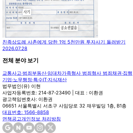
친족상도례 사촌에게 당한 1억 5천만원 투자사기 돌려받기
2026.07.28
전체 분야 보기
교통사고·범죄
부동산·임대차
가족
형사 범죄
형사 범죄
채권·집행
기업·노무
행정·특수
IT·지식재산
법무법인(유) 이현
사업자등록번호: 214-87-23490 | 대표 : 이환권
광고책임변호사: 이환권
06651 서울특별시 서초구 사임당로 32 재우빌딩 1층, B1층
대표번호: 1566-8858
면책공고
개인정보 처리방침