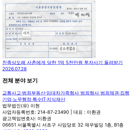
친족상도례 사촌에게 당한 1억 5천만원 투자사기 돌려받기
2026.07.28
전체 분야 보기
교통사고·범죄
부동산·임대차
가족
형사 범죄
형사 범죄
채권·집행
기업·노무
행정·특수
IT·지식재산
법무법인(유) 이현
사업자등록번호: 214-87-23490 | 대표 : 이환권
광고책임변호사: 이환권
06651 서울특별시 서초구 사임당로 32 재우빌딩 1층, B1층