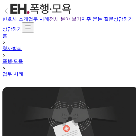
변호사 소개
업무 사례
전체 분야 보기
자주 묻는 질문
상담하기
상담하기
홈
>
형사범죄
>
폭행·모욕
>
업무 사례