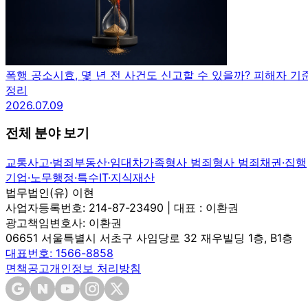
폭행 공소시효, 몇 년 전 사건도 신고할 수 있을까? 피해자 기
정리
2026.07.09
전체 분야 보기
교통사고·범죄
부동산·임대차
가족
형사 범죄
형사 범죄
채권·집행
기업·노무
행정·특수
IT·지식재산
법무법인(유) 이현
사업자등록번호: 214-87-23490 | 대표 : 이환권
광고책임변호사: 이환권
06651 서울특별시 서초구 사임당로 32 재우빌딩 1층, B1층
대표번호: 1566-8858
면책공고
개인정보 처리방침