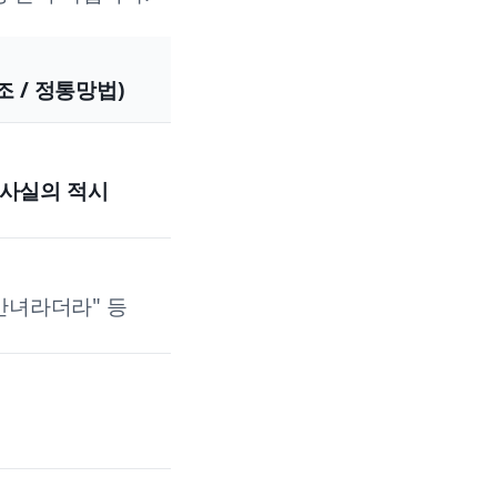
조 / 정통망법)
위사실의 적시
상간녀라더라" 등