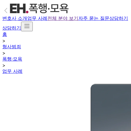
변호사 소개
업무 사례
전체 분야 보기
자주 묻는 질문
상담하기
상담하기
홈
>
형사범죄
>
폭행·모욕
>
업무 사례