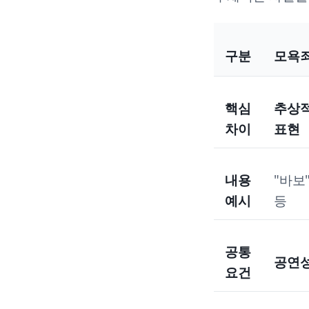
구분
모욕죄
핵심
추상적
차이
표현
내용
"바보"
예시
등
공통
공연
요건