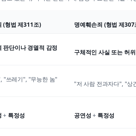
 (형법 제311조)
명예훼손죄 (형법 제307
 판단이나 경멸적 감정
구체적인 사실 또는 허
, "쓰레기", "무능한 놈"
"저 사람 전과자다", "
성
+
특정성
공연성
+
특정성