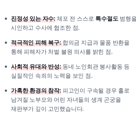
진정성 있는 자수:
체포 전 스스로
특수절도
범행
시인하고 수사에 협조한 점.
적극적인 피해 복구:
합의금 지급과 물품 반환을
통해 피해자가 처벌 불원 의사를 밝힌 점.
사회적 유대와 반성:
동네 노인회관 봉사활동 등
실질적인 속죄의 노력을 보인 점.
가혹한 환경의 참작:
피고인이 구속될 경우 홀로
남겨질 노부모와 어린 자녀들의 생계 곤궁을
재판부가 깊이 고민했습니다.