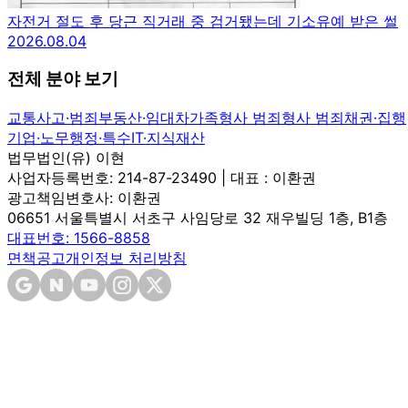
자전거 절도 후 당근 직거래 중 검거됐는데 기소유예 받은 썰
2026.08.04
전체 분야 보기
교통사고·범죄
부동산·임대차
가족
형사 범죄
형사 범죄
채권·집행
기업·노무
행정·특수
IT·지식재산
법무법인(유) 이현
사업자등록번호: 214-87-23490 | 대표 : 이환권
광고책임변호사: 이환권
06651 서울특별시 서초구 사임당로 32 재우빌딩 1층, B1층
대표번호: 1566-8858
면책공고
개인정보 처리방침