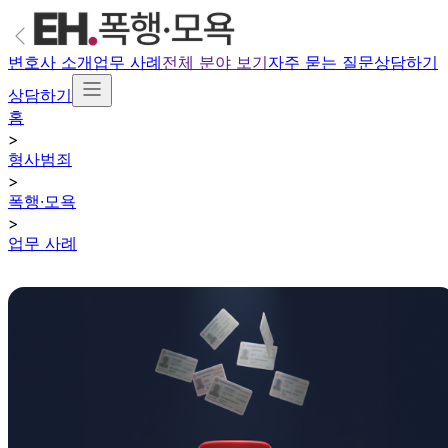
변호사 소개
업무 사례
전체 분야 보기
자주 묻는 질문
상담하기
상담하기
홈
>
형사범죄
>
폭행·모욕
>
업무 사례