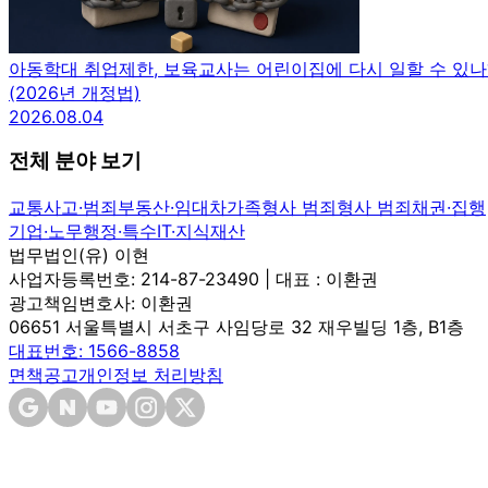
아동학대 취업제한, 보육교사는 어린이집에 다시 일할 수 있나
(2026년 개정법)
2026.08.04
전체 분야 보기
교통사고·범죄
부동산·임대차
가족
형사 범죄
형사 범죄
채권·집행
기업·노무
행정·특수
IT·지식재산
법무법인(유) 이현
사업자등록번호: 214-87-23490 | 대표 : 이환권
광고책임변호사: 이환권
06651 서울특별시 서초구 사임당로 32 재우빌딩 1층, B1층
대표번호: 1566-8858
면책공고
개인정보 처리방침