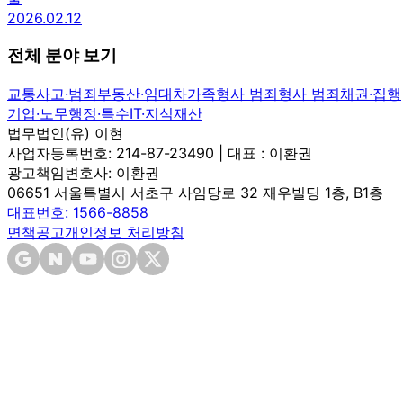
2026.02.12
전체 분야 보기
교통사고·범죄
부동산·임대차
가족
형사 범죄
형사 범죄
채권·집행
기업·노무
행정·특수
IT·지식재산
법무법인(유) 이현
사업자등록번호: 214-87-23490 | 대표 : 이환권
광고책임변호사: 이환권
06651 서울특별시 서초구 사임당로 32 재우빌딩 1층, B1층
대표번호: 1566-8858
면책공고
개인정보 처리방침