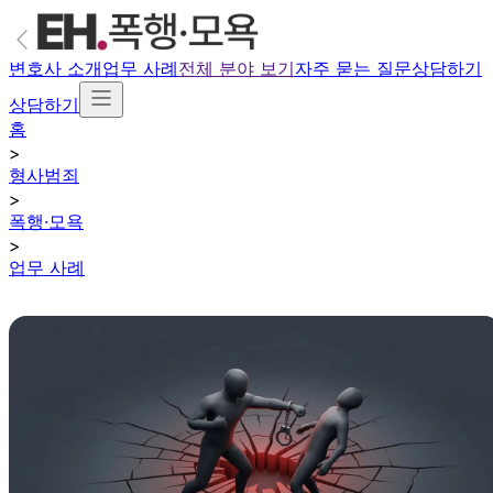
변호사 소개
업무 사례
전체 분야 보기
자주 묻는 질문
상담하기
상담하기
홈
>
형사범죄
>
폭행·모욕
>
업무 사례