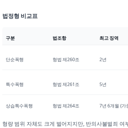
법정형 비교표
구분
법조항
최고 징역
단순폭행
형법 제260조
2년
특수폭행
형법 제261조
5년
상습특수폭행
형법 제264조
7년 6개월 (가
형량 범위 자체도 크게 벌어지지만, 반의사불벌죄 여