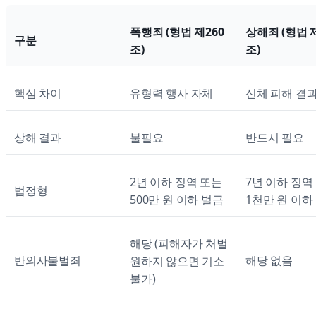
폭행죄 (형법 제260
상해죄 (형법 
구분
조)
조)
핵심 차이
유형력 행사 자체
신체 피해 결
상해 결과
불필요
반드시 필요
2년 이하 징역 또는
7년 이하 징역
법정형
500만 원 이하 벌금
1천만 원 이하
해당 (피해자가 처벌
반의사불벌죄
해당 없음
원하지 않으면 기소
불가)