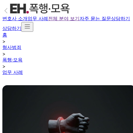
변호사 소개
업무 사례
전체 분야 보기
자주 묻는 질문
상담하기
상담하기
홈
>
형사범죄
>
폭행·모욕
>
업무 사례