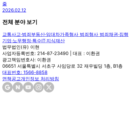
줄
2026.02.12
전체 분야 보기
교통사고·범죄
부동산·임대차
가족
형사 범죄
형사 범죄
채권·집행
기업·노무
행정·특수
IT·지식재산
법무법인(유) 이현
사업자등록번호: 214-87-23490 | 대표 : 이환권
광고책임변호사: 이환권
06651 서울특별시 서초구 사임당로 32 재우빌딩 1층, B1층
대표번호: 1566-8858
면책공고
개인정보 처리방침