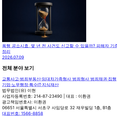
폭행 공소시효, 몇 년 전 사건도 신고할 수 있을까? 피해자 기
정리
2026.07.09
전체 분야 보기
교통사고·범죄
부동산·임대차
가족
형사 범죄
형사 범죄
채권·집행
기업·노무
행정·특수
IT·지식재산
법무법인(유) 이현
사업자등록번호: 214-87-23490 | 대표 : 이환권
광고책임변호사: 이환권
06651 서울특별시 서초구 사임당로 32 재우빌딩 1층, B1층
대표번호: 1566-8858