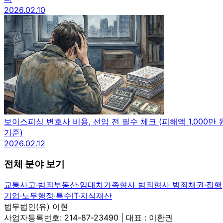
2026.02.10
보이스피싱 변호사 비용, 선임 전 필수 체크 (피해액 1,000만 
기준)
2026.02.12
전체 분야 보기
교통사고·범죄
부동산·임대차
가족
형사 범죄
형사 범죄
채권·집행
기업·노무
행정·특수
IT·지식재산
법무법인(유) 이현
사업자등록번호: 214-87-23490 | 대표 : 이환권