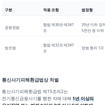
구분
적용 조항
법정형
형법 제30조·제347
20년 이하 징
공동정범
조
5천만 원 이하
형법 제32조·제347
방조범
정범 형의 1/2
조
통신사기피해환급법상 처벌
통신사기피해환급법 제15조의2는
전기통신금융사기를 행한 자에 대해
1년 이상의