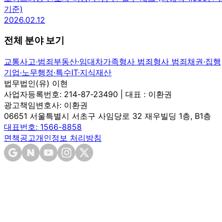
기준)
2026.02.12
전체 분야 보기
교통사고·범죄
부동산·임대차
가족
형사 범죄
형사 범죄
채권·집행
기업·노무
행정·특수
IT·지식재산
법무법인(유) 이현
사업자등록번호: 214-87-23490 | 대표 : 이환권
광고책임변호사: 이환권
06651 서울특별시 서초구 사임당로 32 재우빌딩 1층, B1층
대표번호: 1566-8858
면책공고
개인정보 처리방침