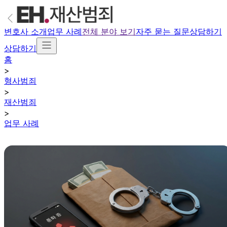
변호사 소개
업무 사례
전체 분야 보기
자주 묻는 질문
상담하기
상담하기
홈
>
형사범죄
>
재산범죄
>
업무 사례