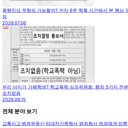
폭행치상 무혐의 가능할까? 전치 6주 학폭 사건에서 본 핵심 
점
2026.07.06
우리 아이가 가해학생? 학교폭력 심의위원회, 혐의 5가지 전
조치없음
2026.06.15
전체 분야 보기
교통사고·범죄
부동산·임대차
가족
형사 범죄
형사 범죄
채권·집행