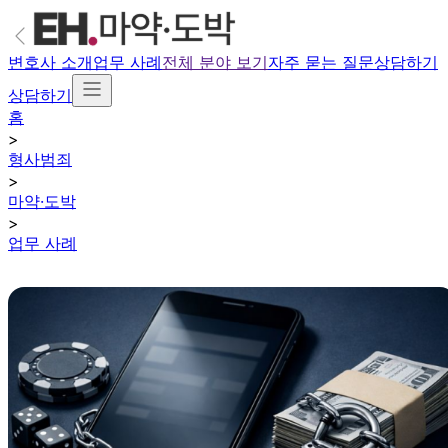
변호사 소개
업무 사례
전체 분야 보기
자주 묻는 질문
상담하기
상담하기
홈
>
형사범죄
>
마약·도박
>
업무 사례