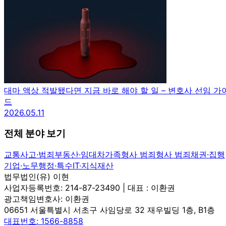
대마 액상 적발됐다면 지금 바로 해야 할 일 – 변호사 선임 가
드
2026.05.11
전체 분야 보기
교통사고·범죄
부동산·임대차
가족
형사 범죄
형사 범죄
채권·집행
기업·노무
행정·특수
IT·지식재산
법무법인(유) 이현
사업자등록번호: 214-87-23490 | 대표 : 이환권
광고책임변호사: 이환권
06651 서울특별시 서초구 사임당로 32 재우빌딩 1층, B1층
대표번호: 1566-8858