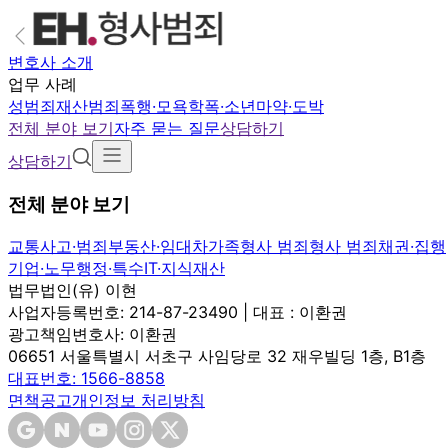
변호사 소개
업무 사례
성범죄
재산범죄
폭행·모욕
학폭·소년
마약·도박
전체 분야 보기
자주 묻는 질문
상담하기
상담하기
전체 분야 보기
교통사고·범죄
부동산·임대차
가족
형사 범죄
형사 범죄
채권·집행
기업·노무
행정·특수
IT·지식재산
법무법인(유) 이현
사업자등록번호: 214-87-23490 | 대표 : 이환권
광고책임변호사: 이환권
06651 서울특별시 서초구 사임당로 32 재우빌딩 1층, B1층
대표번호: 1566-8858
면책공고
개인정보 처리방침