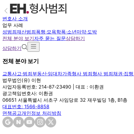
변호사 소개
업무 사례
성범죄
재산범죄
폭행·모욕
학폭·소년
마약·도박
전체 분야 보기
자주 묻는 질문
상담하기
상담하기
전체 분야 보기
교통사고·범죄
부동산·임대차
가족
형사 범죄
형사 범죄
채권·집행
법무법인(유) 이현
사업자등록번호: 214-87-23490 | 대표 : 이환권
광고책임변호사: 이환권
06651 서울특별시 서초구 사임당로 32 재우빌딩 1층, B1층
대표번호: 1566-8858
면책공고
개인정보 처리방침