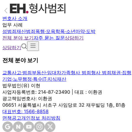
변호사 소개
업무 사례
성범죄
재산범죄
폭행·모욕
학폭·소년
마약·도박
전체 분야 보기
자주 묻는 질문
상담하기
상담하기
전체 분야 보기
교통사고·범죄
부동산·임대차
가족
형사 범죄
형사 범죄
채권·집행
기업·노무
행정·특수
IT·지식재산
법무법인(유) 이현
사업자등록번호: 214-87-23490 | 대표 : 이환권
광고책임변호사: 이환권
06651 서울특별시 서초구 사임당로 32 재우빌딩 1층, B1층
대표번호: 1566-8858
면책공고
개인정보 처리방침