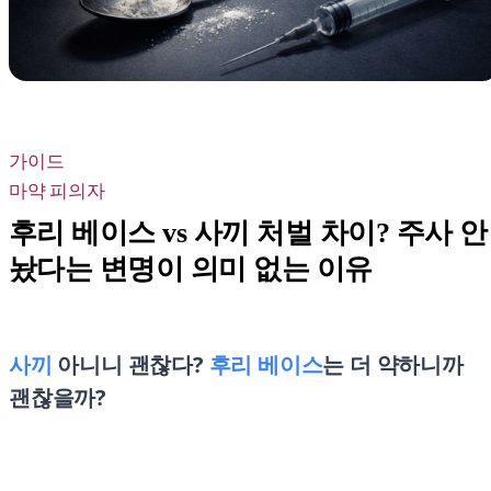
가이드
마약 피의자
후리 베이스 vs 사끼 처벌 차이? 주사 안
놨다는 변명이 의미 없는 이유
사끼
아니니 괜찮다?
후리 베이스
는 더 약하니까
괜찮을까?