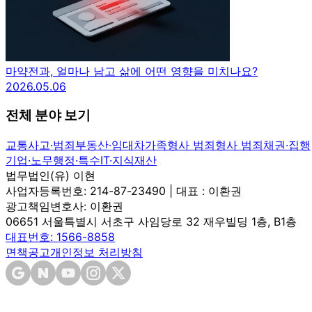
마약전과, 얼마나 남고 삶에 어떤 영향을 미치나요?
2026.05.06
전체 분야 보기
교통사고·범죄
부동산·임대차
가족
형사 범죄
형사 범죄
채권·집행
기업·노무
행정·특수
IT·지식재산
법무법인(유) 이현
사업자등록번호: 214-87-23490 | 대표 : 이환권
광고책임변호사: 이환권
06651 서울특별시 서초구 사임당로 32 재우빌딩 1층, B1층
대표번호: 1566-8858
면책공고
개인정보 처리방침