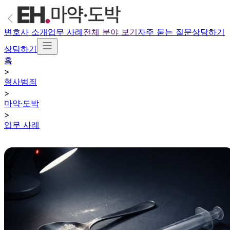
변호사 소개
업무 사례
전체 분야 보기
자주 묻는 질문
상담하기
상담하기
홈
>
형사범죄
>
마약·도박
>
업무 사례