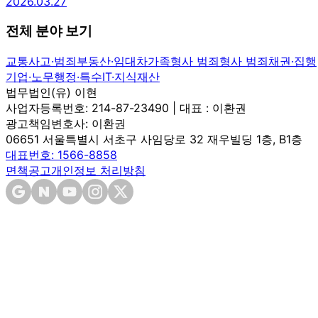
2026.03.27
전체 분야 보기
교통사고·범죄
부동산·임대차
가족
형사 범죄
형사 범죄
채권·집행
기업·노무
행정·특수
IT·지식재산
법무법인(유) 이현
사업자등록번호: 214-87-23490 | 대표 : 이환권
광고책임변호사: 이환권
06651 서울특별시 서초구 사임당로 32 재우빌딩 1층, B1층
대표번호: 1566-8858
면책공고
개인정보 처리방침