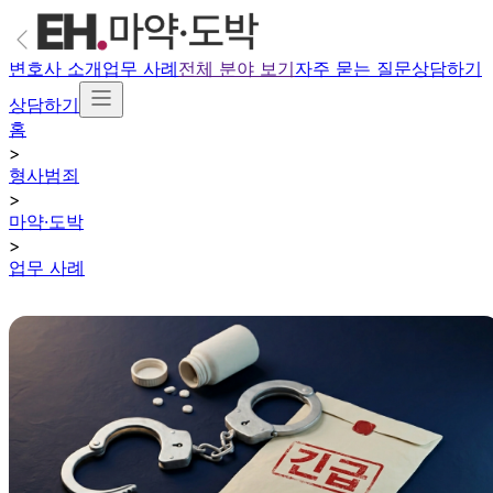
변호사 소개
업무 사례
전체 분야 보기
자주 묻는 질문
상담하기
상담하기
홈
>
형사범죄
>
마약·도박
>
업무 사례