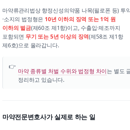
마약류관리법상 향정신성의약품 나목(필로폰 등) 투
·소지의 법정형은
10년 이하의 징역 또는 1억 원
이하의 벌금
(제60조 제1항)이고, 수출입·제조까지
포함되면
무기 또는 5년 이상의 징역
(제58조 제1항
제6호)으로 올라갑니다.
마약 종류별 처벌 수위와 법정형 차이
는 별도 
정리하고 있습니다.
마약전문변호사가 실제로 하는 일