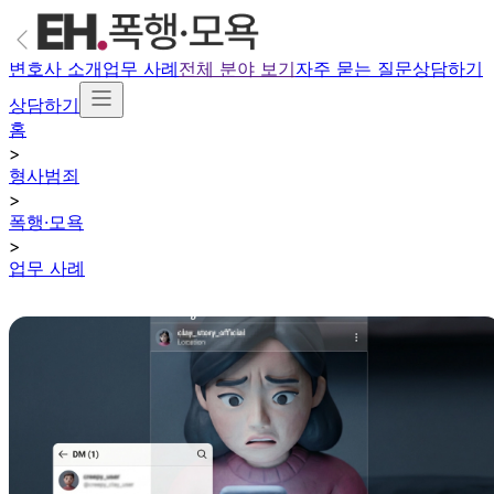
변호사 소개
업무 사례
전체 분야 보기
자주 묻는 질문
상담하기
상담하기
홈
>
형사범죄
>
폭행·모욕
>
업무 사례