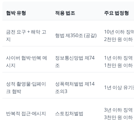
협박 유형
적용 법조
주요 법정형
금전 요구 + 해악 고
10년 이하 징
형법 제350조 (공갈)
지
2천만 원 이하
사이버 협박·반복 메
정보통신망법 제74
1년 이하 징역
시지
조
1천만 원 이하
성적 촬영물·딥페이
성폭력처벌법 제14
1년 이상 유
크 협박
조의3
3년 이하 징역
반복적 접근·메시지
스토킹처벌법
3천만 원 이하