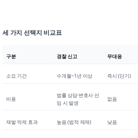
세 가지 선택지 비교표
구분
경찰 신고
무대응
소요 기간
수개월~1년 이상
즉시 (단기)
법률 상담·변호사 선
비용
없음
임 시 발생
재발 억제 효과
높음 (법적 제재)
낮음