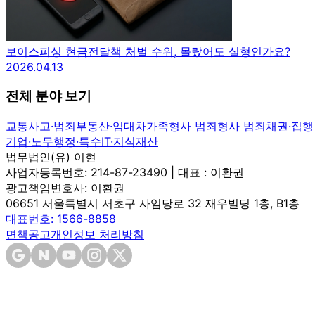
보이스피싱 현금전달책 처벌 수위, 몰랐어도 실형인가요?
2026.04.13
전체 분야 보기
교통사고·범죄
부동산·임대차
가족
형사 범죄
형사 범죄
채권·집행
기업·노무
행정·특수
IT·지식재산
법무법인(유) 이현
사업자등록번호: 214-87-23490 | 대표 : 이환권
광고책임변호사: 이환권
06651 서울특별시 서초구 사임당로 32 재우빌딩 1층, B1층
대표번호: 1566-8858
면책공고
개인정보 처리방침