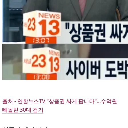
출처 - 연합뉴스TV "상품권 싸게 팝니다"…수억원
빼돌린 30대 검거