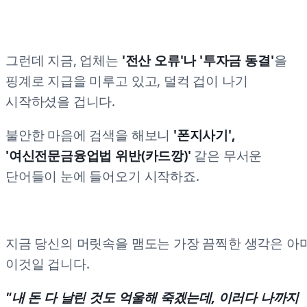
그런데 지금, 업체는
'전산 오류'나 '투자금 동결'
을
핑계로 지급을 미루고 있고, 덜컥 겁이 나기
시작하셨을 겁니다.
불안한 마음에 검색을 해보니
'폰지사기',
'여신전문금융업법 위반(카드깡)'
같은 무서운
단어들이 눈에 들어오기 시작하죠.
지금 당신의 머릿속을 맴도는 가장 끔찍한 생각은 아
이것일 겁니다.
"내 돈 다 날린 것도 억울해 죽겠는데, 이러다 나까지